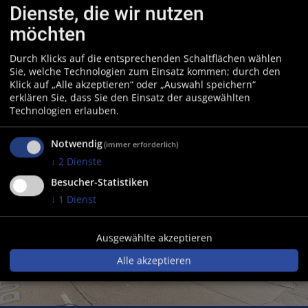
Пловдив 4000, България,
Dienste, die wir nutzen
Асеновградско шосе 1
möchten
tel: 00359 32 623755
e-mail:
aquasystems@abv.bg
Durch Klicks auf die entsprechenden Schaltflächen wählen
web:
www.aquasys-bg.com
Sie, welche Technologien zum Einsatz kommen; durch den
Klick auf „Alle akzeptieren“ oder „Auswahl speichern“
erklären Sie, dass Sie den Einsatz der ausgewählten
Technologien erlauben.
Notwendig
(immer erforderlich)
↓
2
Dienste
Besucher-Statistiken
↓
1
Dienst
Ausgewählte akzeptieren
Alle akzeptieren