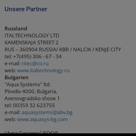
Unsere Partner
Russland
ITALTECHNOLOGY LTD
KAMENSKAJA STREET 2
RUS – 360904 RUSSIA/ KBR / NALCIK / KENJE CITY
tel: +7(495) 306 - 67 - 34
e-mail:
ritec@co.ru
web:
www.italtechnology.ru
Bulgarien
"Aqua Systems" ltd.
Plovdiv 4000, Bulgaria,
Asenovgradsko shose 1
tel: 00359 32 623755
e-mail:
aquasystems@abv.bg
web:
www.aquasys-bg.com
"Аква Системс" ЕООД