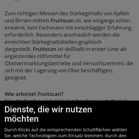
Zum richtigen Messen des Stärkegehalts von Äpfeln
und Birnen mittels
Fruitscan
ist, wie eingangs schon
erwähnt, kein Fachmann mit einschlägiger Erfahrung
erforderlich. Besonders anschaulich werden die
erreichten Stärkegradtabellen graphisch
dargestellt.
Fruitscan
ist deßhalb in erster Linie als
ergänzendes Hilfsmittel für
Obstvermarktungsbetriebe und Versuchszentren, die
sich mit der Lagerung von Obst beschäftigen,
geeignet.
Wie arbeitet Fruitscan?
Eine Meßreihe wird mit zehn Früchten erstellt. Jede
Dienste, die wir nutzen
Frucht wird in der gewphnten Art halbiert und dann
für einige Minuten in eine Jod-Jod-Kali-Lösung gelegt.
möchten
Dabei färben sich die Bereiche besonderer
Stärkekonzentration im sichtbaren Fruchtfleisch
Durch Klicks auf die entsprechenden Schaltflächen wählen
Sie, welche Technologien zum Einsatz kommen; durch den
dunkel. Der Prozentsatz der verfärbten Bereiche ist