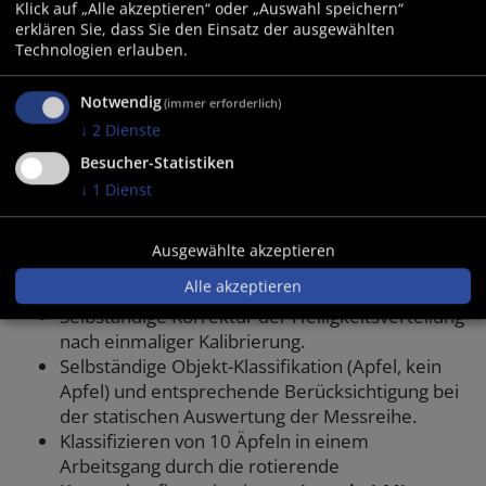
Klick auf „Alle akzeptieren“ oder „Auswahl speichern“
ein Maß für den Stärkegehalt der Frucht. Und genau
erklären Sie, dass Sie den Einsatz der ausgewählten
diesen Wert in Prozenten des Gesamtquerschnittes
Technologien erlauben.
der Frucht ermittelt Fruitscan.
Fruitscan - Technische Daten
Notwendig
(immer erforderlich)
Aufnahmesensor : 768 X 576 Pixel CCD 24 Bit
↓
2
Dienste
Farbkamera
Besucher-Statistiken
Automatische Blendeneinstellung, dadurch
↓
1
Dienst
weitgehende Unabhängigkeit vom
Umgebugslicht.
Automatischer Weißabgleich
Ausgewählte akzeptieren
Automatische geometrische Korrektur der
Alle akzeptieren
Weitwinkel-Linsenverzeichnung.
Selbständige Korrektur der Helligkeitsverteilung
nach einmaliger Kalibrierung.
Selbständige Objekt-Klassifikation (Apfel, kein
Apfel) und entsprechende Berücksichtigung bei
der statischen Auswertung der Messreihe.
Klassifizieren von 10 Äpfeln in einem
Arbeitsgang durch die rotierende