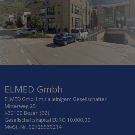
ELMED Gmbh
ELMED GmbH mit alleinigem Gesellschafter
Mitterweg 25
I-39100 Bozen (BZ)
Gesellschaftskapital EURO 10.000,00
MwSt.-Nr. 02725930214